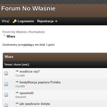
Forum No Właśnie
Witaj!
Logowanie
Rejestracja
Forum No Właśnie
›
Rozmaitości
Wiara
Użytkownicy przeglądający ten dział: 1 gości
Wiara
Temat
/
Autor
[
mal.
]
modlicie się?
0 głosów - średnia ocena: 0 na 5 gwiazdek
1
2
3
4
5
Cuca59
beatyfikacja papieża Polaka
0 głosów - średnia ocena: 0 na 5 gwiazdek
1
2
3
4
5
Cuca59
spowiedź
0 głosów - średnia ocena: 0 na 5 gwiazdek
1
2
3
4
5
Entran42
jak spędzacie święta
0 głosów - średnia ocena: 0 na 5 gwiazdek
1
2
3
4
5