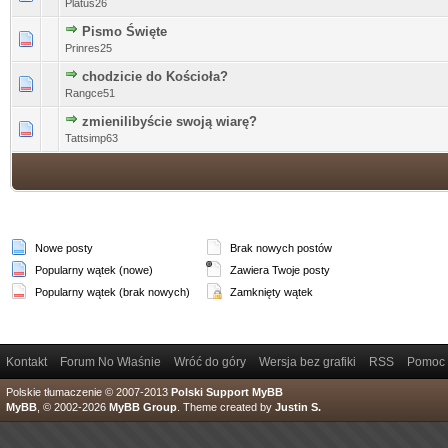
Platus26
Pismo Święte
0 głosów - średnia ocena: 0 na 5 gwiazdek
1
2
3
4
5
Prinres25
chodzicie do Kościoła?
0 głosów - średnia ocena: 0 na 5 gwiazdek
1
2
3
4
5
Rangce51
zmienilibyście swoją wiarę?
0 głosów - średnia ocena: 0 na 5 gwiazdek
1
2
3
4
5
Tattsimp63
Nowe posty
Brak nowych postów
Popularny wątek (nowe)
Zawiera Twoje posty
Popularny wątek (brak nowych)
Zamknięty wątek
Kontakt
Forum No Właśnie
Wróć do góry
Wersja bez grafiki
RSS
Pomoc
Polskie tłumaczenie © 2007-2013
Polski Support MyBB
MyBB
, © 2002-2026
MyBB Group
.
Theme created by
Justin S.