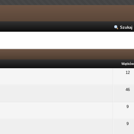
Szukaj
Wątków
12
46
9
9