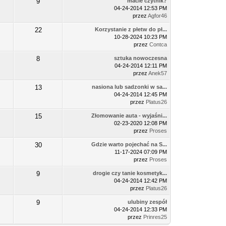
9
macie czytnik?
04-24-2014 12:53 PM
przez
Agfor46
22
Korzystanie z płetw do pł...
10-28-2024 10:23 PM
przez
Contca
8
sztuka nowoczesna
04-24-2014 12:11 PM
przez
Anek57
13
nasiona lub sadzonki w sa...
04-24-2014 12:45 PM
przez
Platus26
15
Złomowanie auta - wyjaśni...
02-23-2020 12:08 PM
przez
Proses
30
Gdzie warto pojechać na S...
11-17-2024 07:09 PM
przez
Proses
9
drogie czy tanie kosmetyk...
04-24-2014 12:42 PM
przez
Platus26
9
ulubiny zespół
04-24-2014 12:33 PM
przez
Prinres25