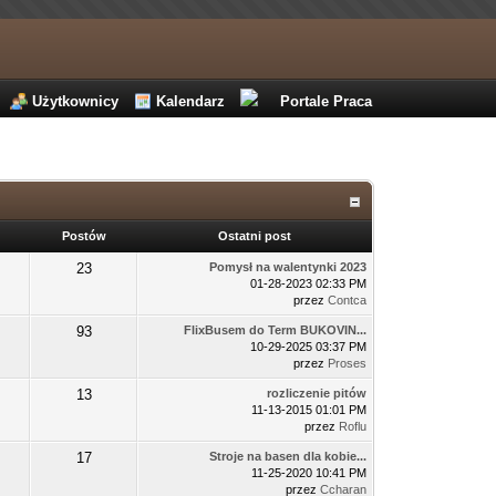
Użytkownicy
Kalendarz
Portale Praca
Postów
Ostatni post
23
Pomysł na walentynki 2023
01-28-2023 02:33 PM
przez
Contca
93
FlixBusem do Term BUKOVIN...
10-29-2025 03:37 PM
przez
Proses
13
rozliczenie pitów
11-13-2015 01:01 PM
przez
Roflu
17
Stroje na basen dla kobie...
11-25-2020 10:41 PM
przez
Ccharan