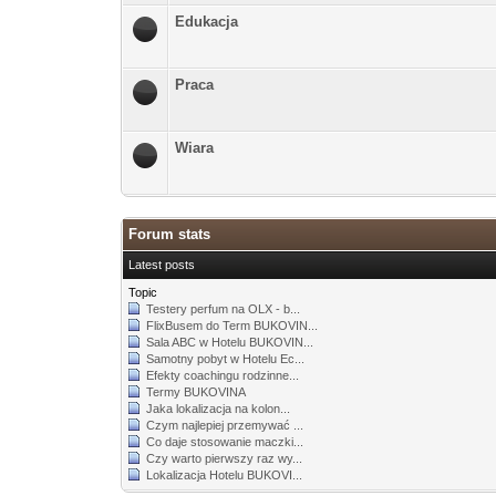
Edukacja
Praca
Wiara
Forum stats
Latest posts
Topic
Testery perfum na OLX - b...
FlixBusem do Term BUKOVIN...
Sala ABC w Hotelu BUKOVIN...
Samotny pobyt w Hotelu Ec...
Efekty coachingu rodzinne...
Termy BUKOVINA
Jaka lokalizacja na kolon...
Czym najlepiej przemywać ...
Co daje stosowanie maczki...
Czy warto pierwszy raz wy...
Lokalizacja Hotelu BUKOVI...