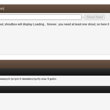
ion
)
-
t, shoutbox will display Loading... forever.. you need at least one shout, so here it 
rowanych (w tym 0 niewidocznych) oraz 9 gości.