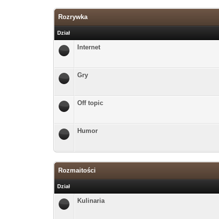
Rozrywka
Dział
Internet
Gry
Off topic
Humor
Rozmaitości
Dział
Kulinaria