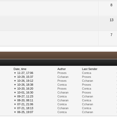
8
13
7
Date, time
Author
Last Sender
▼
11-27, 17:06
Proses
Contca
▼
10-29, 15:37
Ccharan
Proses
▼
10-26, 19:12
Proses
Ccharan
▼
10-26, 18:38
Contca
Proses
▼
10-20, 16:20
Proses
Contca
▼
10-01, 16:30
Ccharan
Proses
▼
09-27, 11:23
Contca
Ccharan
▼
08-20, 08:11
Ccharan
Contca
▼
07-21, 21:06
Contca
Ccharan
▼
07-21, 18:13
Ccharan
Contca
▼
06-25, 19:07
Contca
Ccharan