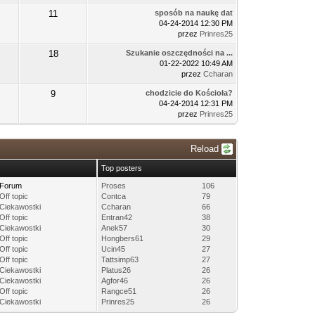
11
sposób na naukę dat
04-24-2014 12:30 PM
przez
Prinres25
18
Szukanie oszczędności na ...
01-22-2022 10:49 AM
przez
Ccharan
9
chodzicie do Kościoła?
04-24-2014 12:31 PM
przez
Prinres25
Reload
Top posters
Forum
Proses
106
Off topic
Contca
79
Ciekawostki
Ccharan
66
Off topic
Entran42
38
Ciekawostki
Anek57
30
Off topic
Hongbers61
29
Off topic
Ucin45
27
Off topic
Tattsimp63
27
Ciekawostki
Platus26
26
Ciekawostki
Agfor46
26
Off topic
Rangce51
26
Ciekawostki
Prinres25
26