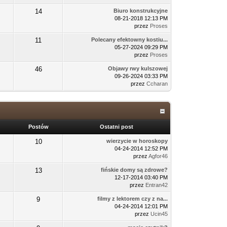
14
Biuro konstrukcyjne
08-21-2018 12:13 PM
przez
Proses
11
Polecany efektowny kostiu...
05-27-2024 09:29 PM
przez
Proses
46
Objawy rwy kulszowej
09-26-2024 03:33 PM
przez
Ccharan
Postów
Ostatni post
10
wierzycie w horoskopy
04-24-2014 12:52 PM
przez
Agfor46
13
fińskie domy są zdrowe?
12-17-2014 03:40 PM
przez
Entran42
9
filmy z lektorem czy z na...
04-24-2014 12:01 PM
przez
Ucin45