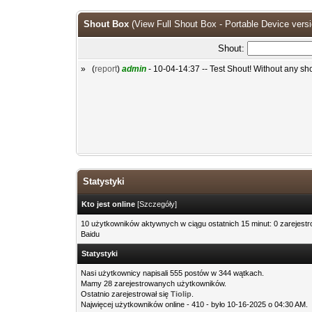
Shout Box
(
View Full Shout Box
-
Portable Device vers
Shout:
» (
report
)
admin
- 10-04-14:37 -- Test Shout! Without any shou
Statystyki
Kto jest online
[
Szczegóły
]
10 użytkowników aktywnych w ciągu ostatnich 15 minut: 0 zarejest
Baidu
Statystyki
Nasi użytkownicy napisali 555 postów w 344 wątkach.
Mamy 28 zarejestrowanych użytkowników.
Ostatnio zarejestrował się
Tiolip
.
Najwięcej użytkowników online - 410 - było 10-16-2025 o 04:30 AM.