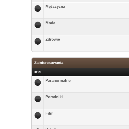
Mężczyzna
Moda
Zdrowie
Zainteresowania
Dział
Paranormalne
Poradniki
Film