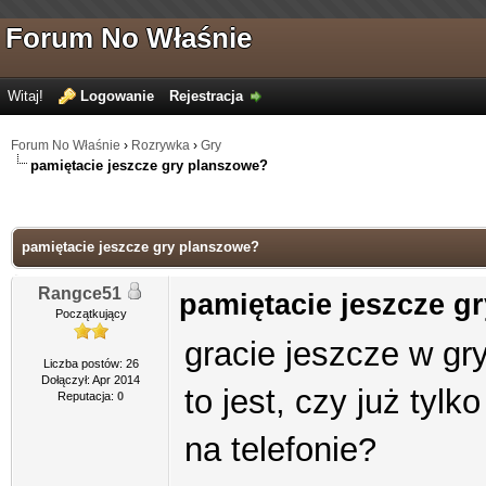
Forum No Właśnie
Witaj!
Logowanie
Rejestracja
Forum No Właśnie
›
Rozrywka
›
Gry
pamiętacie jeszcze gry planszowe?
pamiętacie jeszcze gry planszowe?
Rangce51
pamiętacie jeszcze g
Początkujący
gracie jeszcze w gr
Liczba postów: 26
Dołączył: Apr 2014
to jest, czy już ty
Reputacja:
0
na telefonie?