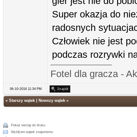
gier jest nie do pob
Super okazja do n
radosnych sytuacjach
Człowiek nie jest po
podczas rozrywki n
Fotel dla gracza - A
06-10-2016 11:34 PM
«
Starszy wątek
|
Nowszy wątek
»
Pokaż wersję do druku
Wyślij ten wątek znajomemu