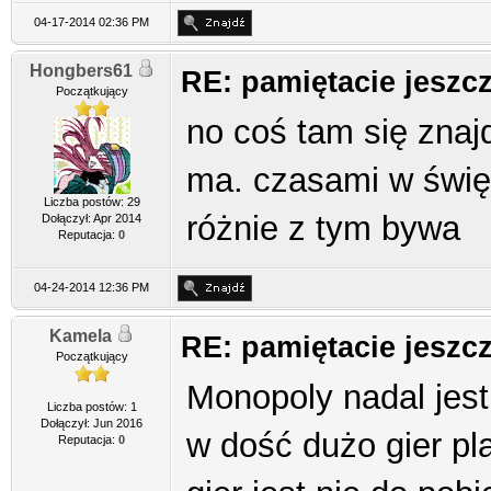
04-17-2014 02:36 PM
Hongbers61
RE: pamiętacie jeszc
Początkujący
no coś tam się znajd
ma. czasami w święt
Liczba postów: 29
różnie z tym bywa
Dołączył: Apr 2014
Reputacja:
0
04-24-2014 12:36 PM
Kamela
RE: pamiętacie jeszc
Początkujący
Monopoly nadal jest
Liczba postów: 1
Dołączył: Jun 2016
w dość dużo gier pl
Reputacja:
0