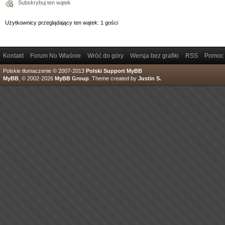
Subskrybuj ten wątek
Użytkownicy przeglądający ten wątek: 1 gości
Kontakt
Forum No Właśnie
Wróć do góry
Wersja bez grafiki
RSS
Pomoc
Polskie tłumaczenie © 2007-2013
Polski Support MyBB
MyBB
, © 2002-2026
MyBB Group
.
Theme created by
Justin S.